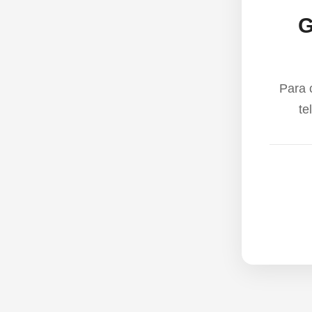
G
Para 
te