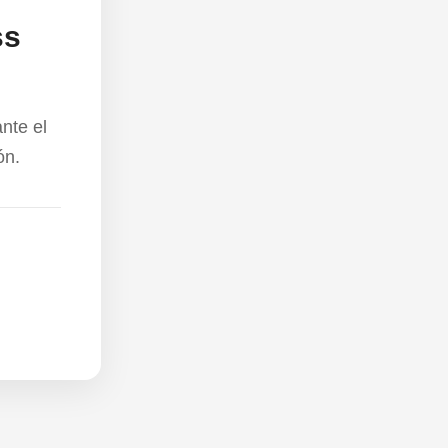
ss
nte el
ón.