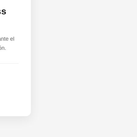
ss
nte el
ón.