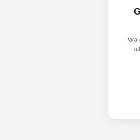
G
Para 
te