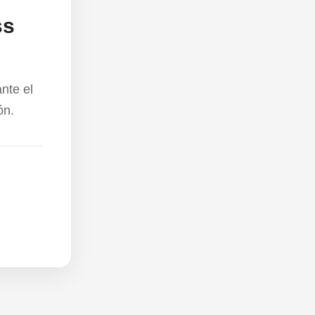
ss
nte el
ón.