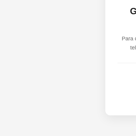
G
Para 
te