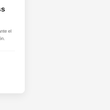
ss
nte el
ón.