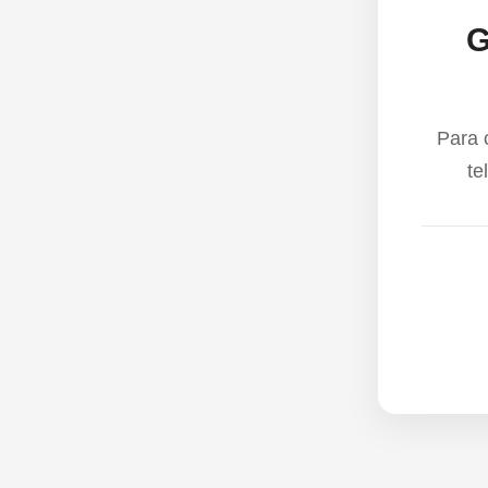
G
Para 
te